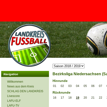
<
Bezirksliga Niedersachsen (Sa
Hinrunde
Willkommen
01
02
03
04
05
06
07
News aus dem Kreis
SCHLAG DEN LANDKREIS
Rückrunde
Livescore
16
17
18
19
20
21
22
LAFU-ELF
LAFU-TV