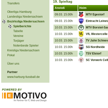
19. Spieltag
Transfers
Anstoß
Heim
Oberliga Hamburg
09.03. 15.00h
MTV Egestorf
Landesliga Niedersachsen
09.03. 15.00h
Eintracht Leinet
Bezirksliga Niedersachsen
Spielberichte
10.03. 15.00h
MTV Borstel-Sa
Tabelle
10.03. 15.00h
VfL Westercelle
Vereine
10.03. 15.00h
TV Jahn Schnev
Torjäger
Notenbeste Spieler
10.03. 15.00h
SG Nordheide
Kreisliga Niedersachsen
10.03. 15.00h
TSV Elstorf
Pokal
10.03. 15.00h
SC Vorwerk Cel
Über uns
Partner
www.harburg-fussball.de