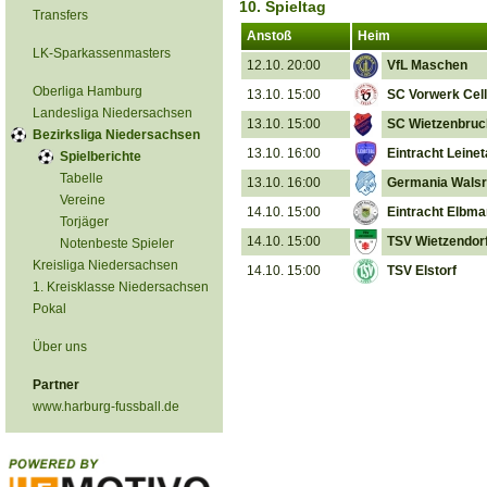
10. Spieltag
Transfers
Anstoß
Heim
LK-Sparkassenmasters
12.10. 20:00
VfL Maschen
Oberliga Hamburg
13.10. 15:00
SC Vorwerk Cel
Landesliga Niedersachsen
13.10. 15:00
SC Wietzenbruc
Bezirksliga Niedersachsen
13.10. 16:00
Eintracht Leinet
Spielberichte
Tabelle
13.10. 16:00
Germania Wals
Vereine
14.10. 15:00
Eintracht Elbm
Torjäger
14.10. 15:00
TSV Wietzendor
Notenbeste Spieler
Kreisliga Niedersachsen
14.10. 15:00
TSV Elstorf
1. Kreisklasse Niedersachsen
Pokal
Über uns
Partner
www.harburg-fussball.de