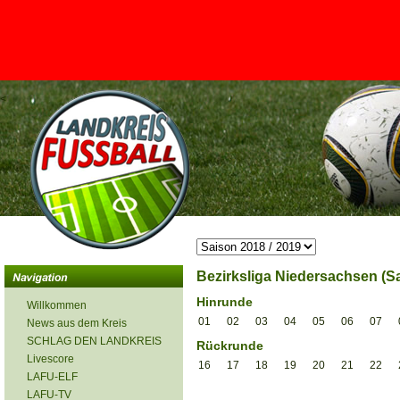
<
Bezirksliga Niedersachsen (Sa
Hinrunde
Willkommen
01
02
03
04
05
06
07
News aus dem Kreis
SCHLAG DEN LANDKREIS
Rückrunde
Livescore
16
17
18
19
20
21
22
LAFU-ELF
LAFU-TV