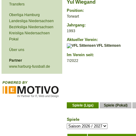
Yul Wiegand
Transfers
Position:
Oberliga Hamburg
Torwart
Landesliga Niedersachsen
Jahrgang:
Bezirksliga Niedersachsen
1993
Kreisliga Niedersachsen
Pokal
Aktueller Verein:
VFL Sittensen
Über uns
Im Verein seit:
Partner
7/2022
www.harburg-fussball.de
Spiele (Liga)
Spiele (Pokal)
Spiele