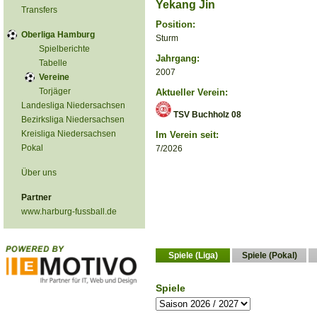
Yekang Jin
Transfers
Position:
Oberliga Hamburg
Sturm
Spielberichte
Jahrgang:
Tabelle
2007
Vereine
Torjäger
Aktueller Verein:
Landesliga Niedersachsen
TSV Buchholz 08
Bezirksliga Niedersachsen
Kreisliga Niedersachsen
Im Verein seit:
Pokal
7/2026
Über uns
Partner
www.harburg-fussball.de
Spiele (Liga)
Spiele (Pokal)
Spiele