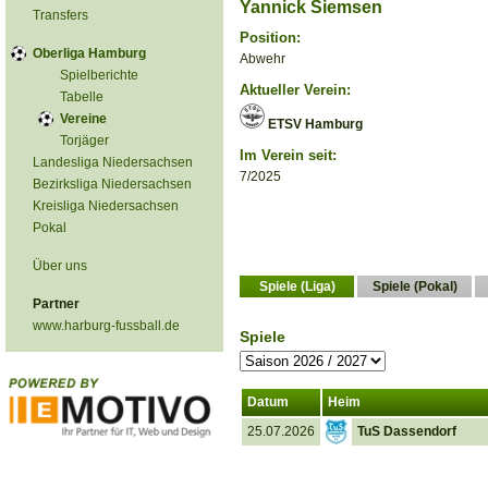
Yannick Siemsen
Transfers
Position:
Oberliga Hamburg
Abwehr
Spielberichte
Aktueller Verein:
Tabelle
Vereine
ETSV Hamburg
Torjäger
Im Verein seit:
Landesliga Niedersachsen
7/2025
Bezirksliga Niedersachsen
Kreisliga Niedersachsen
Pokal
Über uns
Spiele (Liga)
Spiele (Pokal)
Partner
www.harburg-fussball.de
Spiele
Datum
Heim
25.07.2026
TuS Dassendorf