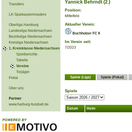
Yannick Behrndt (2.)
Transfers
Position:
LK-Sparkassenmasters
Mittelfeld
Aktueller Verein:
Oberliga Hamburg
Landesliga Niedersachsen
Buchholzer FC II
Bezirksliga Niedersachsen
Im Verein seit:
Kreisliga Niedersachsen
7/2023
1. Kreisklasse Niedersachsen
Spielberichte
Tabelle
Vereine
Torjäger
Spiele (Liga)
Spiele (Pokal)
Pokal
Über uns
Spiele
Partner
www.harburg-fussball.de
Datum
Heim