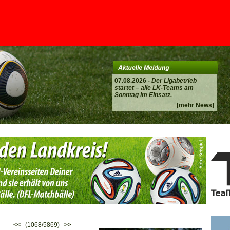
07.08.2026 -
Der Ligabetrieb
startet – alle LK-Teams am
Sonntag im Einsatz.
[mehr News]
<<
(1068/5869)
>>