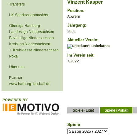
Vinzent Kasper
Transfers
Position:
LK-Sparkassenmasters
Abwehr
Jahrgang:
Oberliga Hamburg
2001
Landesliga Niedersachsen
Bezirksliga Niedersachsen
Aktueller Verein:
Kreisliga Niedersachsen
unbekannt
1. Kreisklasse Niedersachsen
Im Verein seit:
Pokal
7/2022
Über uns
Partner
www.harburg-fussball.de
Spiele (Liga)
Spiele (Pokal)
Spiele