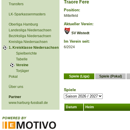
Traore Fere
Transfers
Position:
LK-Sparkassenmasters
Mittelfeld
Aktueller Verein:
Oberliga Hamburg
Landesliga Niedersachsen
SV Wistedt
Bezirksliga Niedersachsen
Im Verein seit:
Kreisliga Niedersachsen
6/2024
1. Kreisklasse Niedersachsen
Spielberichte
Tabelle
Vereine
Torjäger
Spiele (Liga)
Spiele (Pokal)
Pokal
Über uns
Spiele
Partner
www.harburg-fussball.de
Datum
Heim