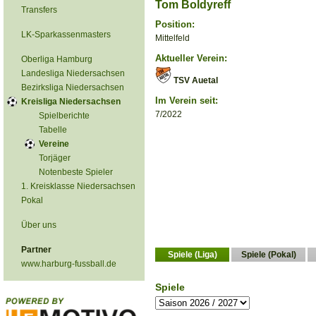
Tom Boldyreff
Transfers
Position:
LK-Sparkassenmasters
Mittelfeld
Aktueller Verein:
Oberliga Hamburg
Landesliga Niedersachsen
TSV Auetal
Bezirksliga Niedersachsen
Im Verein seit:
Kreisliga Niedersachsen
7/2022
Spielberichte
Tabelle
Vereine
Torjäger
Notenbeste Spieler
1. Kreisklasse Niedersachsen
Pokal
Über uns
Partner
Spiele (Liga)
Spiele (Pokal)
www.harburg-fussball.de
Spiele