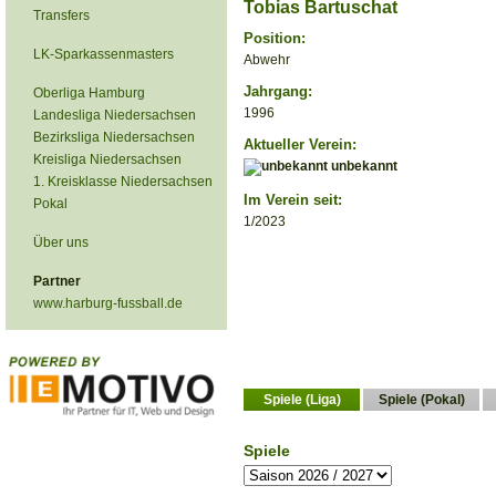
Tobias Bartuschat
Transfers
Position:
LK-Sparkassenmasters
Abwehr
Jahrgang:
Oberliga Hamburg
1996
Landesliga Niedersachsen
Bezirksliga Niedersachsen
Aktueller Verein:
Kreisliga Niedersachsen
unbekannt
1. Kreisklasse Niedersachsen
Im Verein seit:
Pokal
1/2023
Über uns
Partner
www.harburg-fussball.de
Spiele (Liga)
Spiele (Pokal)
Spiele