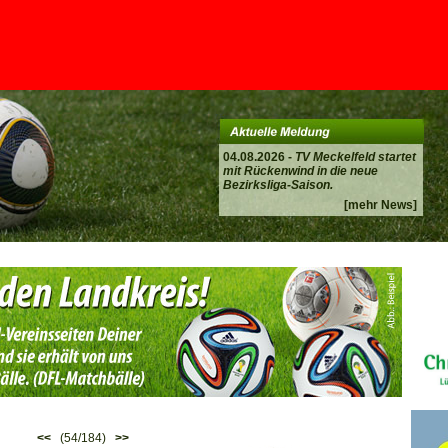
04.08.2026 -
TV Meckelfeld startet
mit Rückenwind in die neue
Bezirksliga-Saison.
[mehr News]
<<
(54/184)
>>