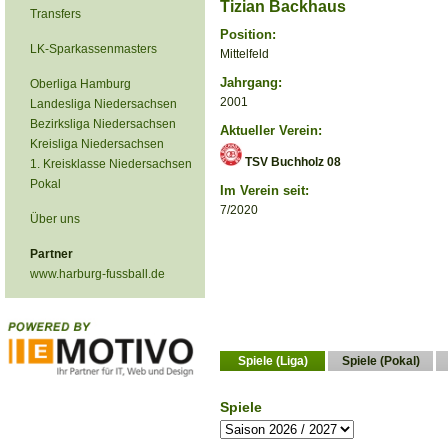
Tizian Backhaus
Transfers
Position:
LK-Sparkassenmasters
Mittelfeld
Jahrgang:
Oberliga Hamburg
2001
Landesliga Niedersachsen
Bezirksliga Niedersachsen
Aktueller Verein:
Kreisliga Niedersachsen
TSV Buchholz 08
1. Kreisklasse Niedersachsen
Pokal
Im Verein seit:
7/2020
Über uns
Partner
www.harburg-fussball.de
Spiele (Liga)
Spiele (Pokal)
Spiele