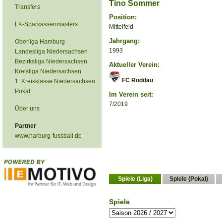
Tino Sommer
Transfers
Position:
LK-Sparkassenmasters
Mittelfeld
Jahrgang:
Oberliga Hamburg
1993
Landesliga Niedersachsen
Bezirksliga Niedersachsen
Aktueller Verein:
Kreisliga Niedersachsen
FC Roddau
1. Kreisklasse Niedersachsen
Pokal
Im Verein seit:
7/2019
Über uns
Partner
www.harburg-fussball.de
Spiele (Liga)
Spiele (Pokal)
Spiele