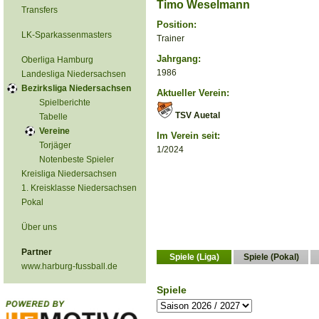
Timo Weselmann
Transfers
Position:
LK-Sparkassenmasters
Trainer
Jahrgang:
Oberliga Hamburg
1986
Landesliga Niedersachsen
Bezirksliga Niedersachsen
Aktueller Verein:
Spielberichte
TSV Auetal
Tabelle
Vereine
Im Verein seit:
Torjäger
1/2024
Notenbeste Spieler
Kreisliga Niedersachsen
1. Kreisklasse Niedersachsen
Pokal
Über uns
Partner
Spiele (Liga)
Spiele (Pokal)
www.harburg-fussball.de
Spiele