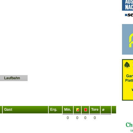
Laufbahn
Gast
Erg.
Min.
Tore
⌀
0
0
0
0