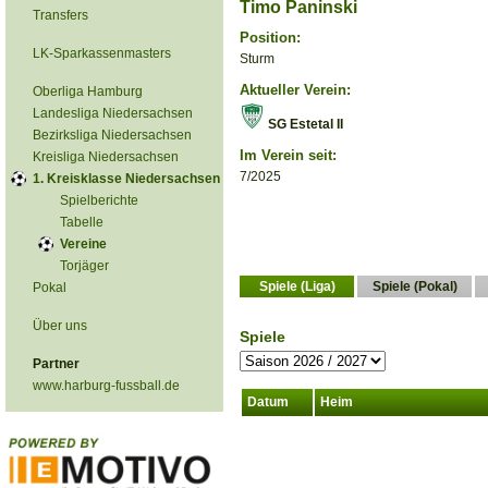
Timo Paninski
Transfers
Position:
LK-Sparkassenmasters
Sturm
Aktueller Verein:
Oberliga Hamburg
Landesliga Niedersachsen
SG Estetal II
Bezirksliga Niedersachsen
Im Verein seit:
Kreisliga Niedersachsen
7/2025
1. Kreisklasse Niedersachsen
Spielberichte
Tabelle
Vereine
Torjäger
Spiele (Liga)
Spiele (Pokal)
Pokal
Über uns
Spiele
Partner
www.harburg-fussball.de
Datum
Heim