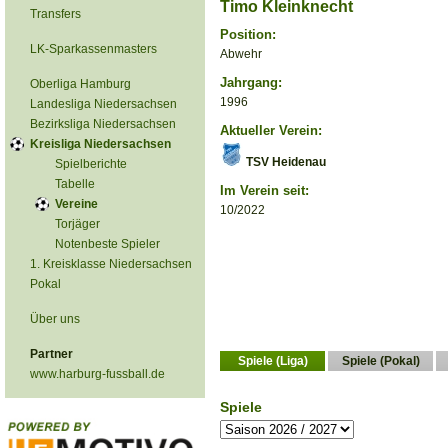
Timo Kleinknecht
Transfers
Position:
LK-Sparkassenmasters
Abwehr
Jahrgang:
Oberliga Hamburg
1996
Landesliga Niedersachsen
Bezirksliga Niedersachsen
Aktueller Verein:
Kreisliga Niedersachsen
TSV Heidenau
Spielberichte
Tabelle
Im Verein seit:
Vereine
10/2022
Torjäger
Notenbeste Spieler
1. Kreisklasse Niedersachsen
Pokal
Über uns
Partner
Spiele (Liga)
Spiele (Pokal)
www.harburg-fussball.de
Spiele