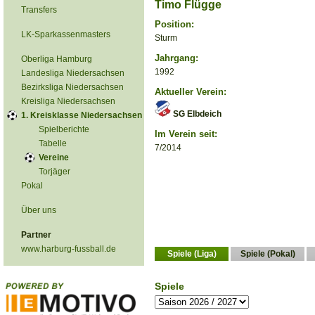
Timo Flügge
Transfers
Position:
LK-Sparkassenmasters
Sturm
Jahrgang:
Oberliga Hamburg
1992
Landesliga Niedersachsen
Bezirksliga Niedersachsen
Aktueller Verein:
Kreisliga Niedersachsen
SG Elbdeich
1. Kreisklasse Niedersachsen
Spielberichte
Im Verein seit:
Tabelle
7/2014
Vereine
Torjäger
Pokal
Über uns
Partner
www.harburg-fussball.de
Spiele (Liga)
Spiele (Pokal)
Spiele