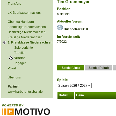
Tim Groenmeyer
Transfers
Position:
LK-Sparkassenmasters
Mittelfeld
Aktueller Verein:
Oberliga Hamburg
Landesliga Niedersachsen
Buchholzer FC II
Bezirksliga Niedersachsen
Im Verein seit:
Kreisliga Niedersachsen
7/2022
1. Kreisklasse Niedersachsen
Spielberichte
Tabelle
Vereine
Torjäger
Spiele (Liga)
Spiele (Pokal)
Pokal
Über uns
Spiele
Partner
www.harburg-fussball.de
Datum
Heim