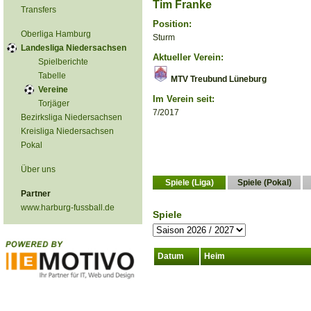
Tim Franke
Transfers
Position:
Oberliga Hamburg
Sturm
Landesliga Niedersachsen
Aktueller Verein:
Spielberichte
Tabelle
MTV Treubund Lüneburg
Vereine
Im Verein seit:
Torjäger
7/2017
Bezirksliga Niedersachsen
Kreisliga Niedersachsen
Pokal
Über uns
Spiele (Liga)
Spiele (Pokal)
Partner
www.harburg-fussball.de
Spiele
Datum
Heim