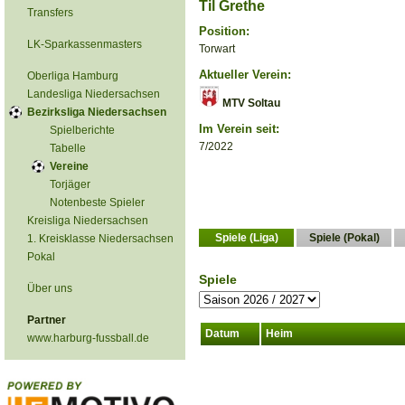
Til Grethe
Transfers
Position:
LK-Sparkassenmasters
Torwart
Aktueller Verein:
Oberliga Hamburg
Landesliga Niedersachsen
MTV Soltau
Bezirksliga Niedersachsen
Im Verein seit:
Spielberichte
7/2022
Tabelle
Vereine
Torjäger
Notenbeste Spieler
Kreisliga Niedersachsen
Spiele (Liga)
Spiele (Pokal)
1. Kreisklasse Niedersachsen
Pokal
Spiele
Über uns
Partner
Datum
Heim
www.harburg-fussball.de