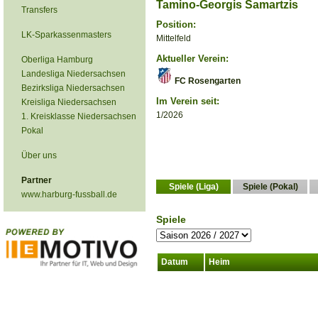
Tamino-Georgis Samartzis
Transfers
Position:
LK-Sparkassenmasters
Mittelfeld
Aktueller Verein:
Oberliga Hamburg
Landesliga Niedersachsen
FC Rosengarten
Bezirksliga Niedersachsen
Im Verein seit:
Kreisliga Niedersachsen
1/2026
1. Kreisklasse Niedersachsen
Pokal
Über uns
Partner
Spiele (Liga)
Spiele (Pokal)
www.harburg-fussball.de
Spiele
Datum
Heim