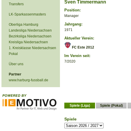
Sven Timmermann
Transfers
Position:
LK-Sparkassenmasters
Manager
Jahrgang:
Oberliga Hamburg
1971
Landesliga Niedersachsen
Bezirksliga Niedersachsen
Aktueller Verein:
Kreisliga Niedersachsen
FC Este 2012
1. Kreisklasse Niedersachsen
Pokal
Im Verein seit:
7/2020
Über uns
Partner
www.harburg-fussball.de
Spiele (Liga)
Spiele (Pokal)
Spiele