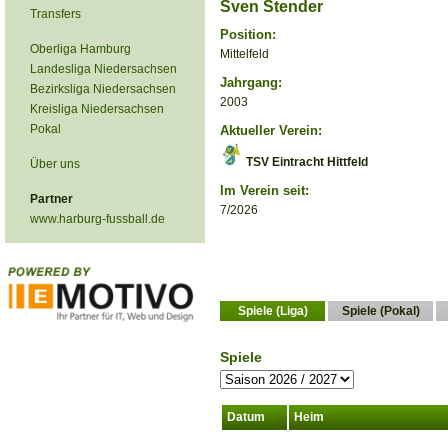
Sven Stender
Transfers
Position:
Oberliga Hamburg
Mittelfeld
Landesliga Niedersachsen
Jahrgang:
Bezirksliga Niedersachsen
2003
Kreisliga Niedersachsen
Pokal
Aktueller Verein:
TSV Eintracht Hittfeld
Über uns
Im Verein seit:
Partner
7/2026
www.harburg-fussball.de
Spiele (Liga)
Spiele (Pokal)
Spiele
Datum
Heim