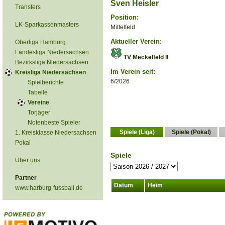
Sven Heisler
Transfers
Position:
LK-Sparkassenmasters
Mittelfeld
Aktueller Verein:
Oberliga Hamburg
Landesliga Niedersachsen
TV Meckelfeld II
Bezirksliga Niedersachsen
Im Verein seit:
Kreisliga Niedersachsen
6/2026
Spielberichte
Tabelle
Vereine
Torjäger
Notenbeste Spieler
Spiele (Liga)
Spiele (Pokal)
1. Kreisklasse Niedersachsen
Pokal
Spiele
Über uns
Partner
Datum
Heim
www.harburg-fussball.de