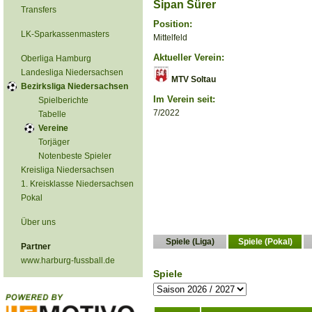
Sipan Sürer
Transfers
Position:
LK-Sparkassenmasters
Mittelfeld
Aktueller Verein:
Oberliga Hamburg
Landesliga Niedersachsen
MTV Soltau
Bezirksliga Niedersachsen
Im Verein seit:
Spielberichte
7/2022
Tabelle
Vereine
Torjäger
Notenbeste Spieler
Kreisliga Niedersachsen
1. Kreisklasse Niedersachsen
Pokal
Über uns
Spiele (Liga)
Spiele (Pokal)
Partner
www.harburg-fussball.de
Spiele