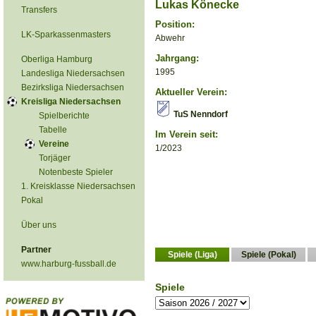
Lukas Könecke
Transfers
Position:
LK-Sparkassenmasters
Abwehr
Jahrgang:
Oberliga Hamburg
1995
Landesliga Niedersachsen
Bezirksliga Niedersachsen
Aktueller Verein:
Kreisliga Niedersachsen
TuS Nenndorf
Spielberichte
Tabelle
Im Verein seit:
Vereine
1/2023
Torjäger
Notenbeste Spieler
1. Kreisklasse Niedersachsen
Pokal
Über uns
Partner
Spiele (Liga)
Spiele (Pokal)
www.harburg-fussball.de
Spiele