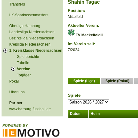
Shahin Tagac
Transfers
Position:
LK-Sparkassenmasters
Mittelfeld
Aktueller Verein:
Oberliga Hamburg
Landesliga Niedersachsen
TV Meckelfeld II
Bezirksliga Niedersachsen
Im Verein seit:
Kreisliga Niedersachsen
7/2024
1. Kreisklasse Niedersachsen
Spielberichte
Tabelle
Vereine
Torjäger
Spiele (Liga)
Spiele (Pokal)
Pokal
Über uns
Spiele
Partner
www.harburg-fussball.de
Datum
Heim