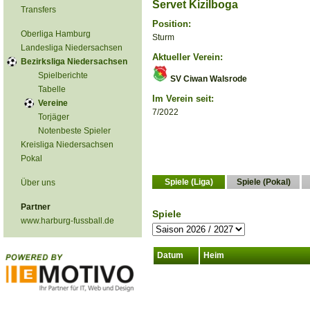
Servet Kizilboga
Transfers
Position:
Oberliga Hamburg
Sturm
Landesliga Niedersachsen
Aktueller Verein:
Bezirksliga Niedersachsen
Spielberichte
SV Ciwan Walsrode
Tabelle
Im Verein seit:
Vereine
7/2022
Torjäger
Notenbeste Spieler
Kreisliga Niedersachsen
Pokal
Spiele (Liga)
Spiele (Pokal)
Über uns
Partner
Spiele
www.harburg-fussball.de
Datum
Heim