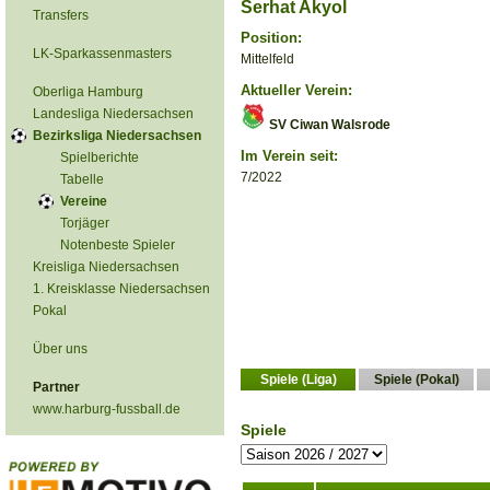
Serhat Akyol
Transfers
Position:
LK-Sparkassenmasters
Mittelfeld
Aktueller Verein:
Oberliga Hamburg
Landesliga Niedersachsen
SV Ciwan Walsrode
Bezirksliga Niedersachsen
Im Verein seit:
Spielberichte
7/2022
Tabelle
Vereine
Torjäger
Notenbeste Spieler
Kreisliga Niedersachsen
1. Kreisklasse Niedersachsen
Pokal
Über uns
Spiele (Liga)
Spiele (Pokal)
Partner
www.harburg-fussball.de
Spiele