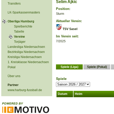
Selim Ajkic
Transfers
Position:
LK-Sparkassenmasters
Sturm
Aktueller Verein:
Oberliga Hamburg
Spielberichte
TSV Sasel
Tabelle
Im Verein seit:
Vereine
7/2025
Torjäger
Landesliga Niedersachsen
Bezirksliga Niedersachsen
Kreisliga Niedersachsen
1. Kreisklasse Niedersachsen
Spiele (Liga)
Spiele (Pokal)
Pokal
Über uns
Spiele
Partner
www.harburg-fussball.de
Datum
Heim