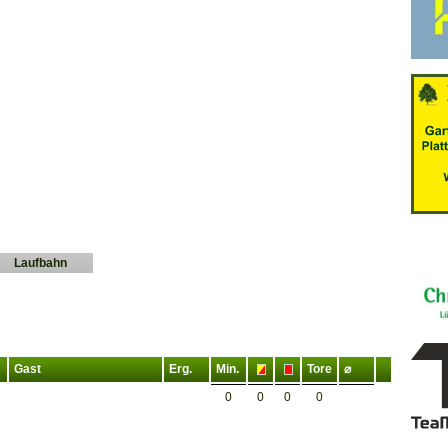
Laufbahn
Gast
Erg.
Min.
Tore
⌀
0
0
0
0