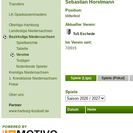
Sebastian Horstmann
Transfers
Position:
LK-Sparkassenmasters
Mittelfeld
Aktueller Verein:
Oberliga Hamburg
Landesliga Niedersachsen
TuS Eschede
Bezirksliga Niedersachsen
Im Verein seit:
Spielberichte
7/2015
Tabelle
Vereine
Torjäger
Notenbeste Spieler
Kreisliga Niedersachsen
Spiele (Liga)
Spiele (Pokal)
1. Kreisklasse Niedersachsen
Pokal
Spiele
Über uns
Partner
Datum
Heim
www.harburg-fussball.de