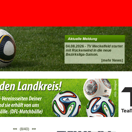
04.08.2026 -
TV Meckelfeld startet
mit Rückenwind in die neue
Bezirksliga-Saison.
[mehr News]
<<
(8/40)
>>