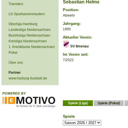
Sebastian Helms
Transfers
Position:
LK-Sparkassenmasters
Abwehr
Jahrgang:
Oberliga Hamburg
1995
Landesliga Niedersachsen
Bezirksliga Niedersachsen
Aktueller Verein:
Kreisliga Niedersachsen
SV Ilmenau
1. Kreisklasse Niedersachsen
Pokal
Im Verein seit:
7/2022
Über uns
Partner
www.harburg-fussball.de
Spiele (Liga)
Spiele (Pokal)
Spiele