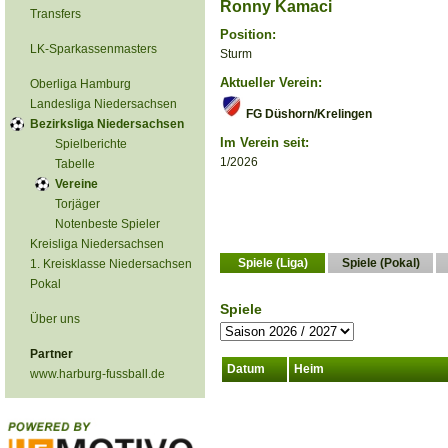
Ronny Kamaci
Transfers
Position:
LK-Sparkassenmasters
Sturm
Aktueller Verein:
Oberliga Hamburg
Landesliga Niedersachsen
FG Düshorn/Krelingen
Bezirksliga Niedersachsen
Im Verein seit:
Spielberichte
1/2026
Tabelle
Vereine
Torjäger
Notenbeste Spieler
Kreisliga Niedersachsen
Spiele (Liga)
Spiele (Pokal)
1. Kreisklasse Niedersachsen
Pokal
Spiele
Über uns
Partner
Datum
Heim
www.harburg-fussball.de