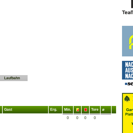
Laufbahn
Gast
Erg.
Min.
Tore
⌀
0
0
0
0