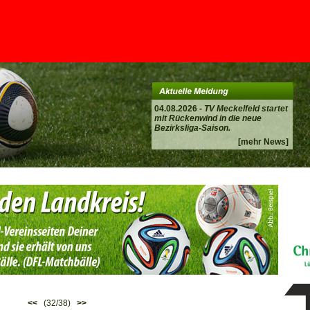
04.08.2026 -
TV Meckelfeld startet
mit Rückenwind in die neue
Bezirksliga-Saison.
[mehr News]
<<
(32/38)
>>