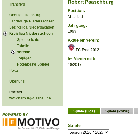
Robert Paaschburg
Transfers
Position:
Oberliga Hamburg
Mittelfeld
Landesliga Niedersachsen
Jahrgang:
Bezirksliga Niedersachsen
1999
Kreisliga Niedersachsen
Spielberichte
Aktueller Verein:
Tabelle
FC Este 2012
Vereine
Torjäger
Im Verein seit:
Notenbeste Spieler
10/2017
Pokal
Über uns
Partner
www.harburg-fussball.de
Spiele (Liga)
Spiele (Pokal)
Spiele