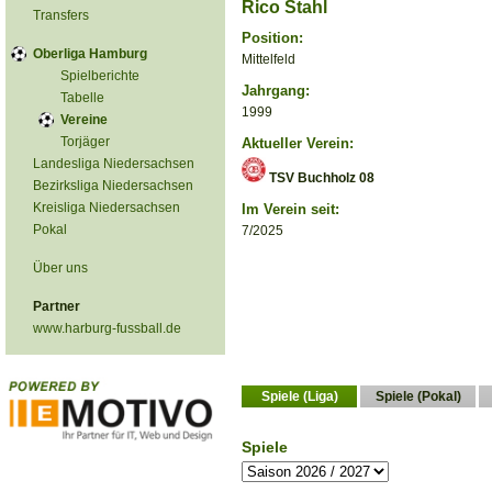
Rico Stahl
Transfers
Position:
Oberliga Hamburg
Mittelfeld
Spielberichte
Jahrgang:
Tabelle
1999
Vereine
Torjäger
Aktueller Verein:
Landesliga Niedersachsen
TSV Buchholz 08
Bezirksliga Niedersachsen
Kreisliga Niedersachsen
Im Verein seit:
Pokal
7/2025
Über uns
Partner
www.harburg-fussball.de
Spiele (Liga)
Spiele (Pokal)
Spiele