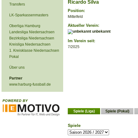
Ricardo Silva
Transfers
Position:
LK-Sparkassenmasters
Mittelfeld
Aktueller Verein:
Oberliga Hamburg
unbekannt
Landesliga Niedersachsen
Bezirksliga Niedersachsen
Im Verein seit:
Kreisliga Niedersachsen
7/2025
1. Kreisklasse Niedersachsen
Pokal
Über uns
Partner
www.harburg-fussball.de
Spiele (Liga)
Spiele (Pokal)
Spiele