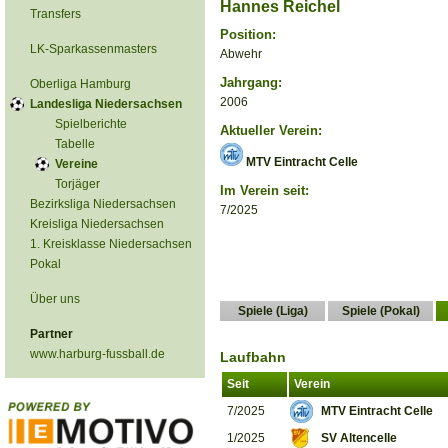
Hannes Reichel
Transfers
Position:
LK-Sparkassenmasters
Abwehr
Jahrgang:
Oberliga Hamburg
2006
Landesliga Niedersachsen
Spielberichte
Aktueller Verein:
Tabelle
MTV Eintracht Celle
Vereine
Torjäger
Im Verein seit:
Bezirksliga Niedersachsen
7/2025
Kreisliga Niedersachsen
1. Kreisklasse Niedersachsen
Pokal
Über uns
Spiele (Liga)
Spiele (Pokal)
Partner
www.harburg-fussball.de
Laufbahn
Seit
Verein
7/2025
MTV Eintracht Celle
1/2025
SV Altencelle