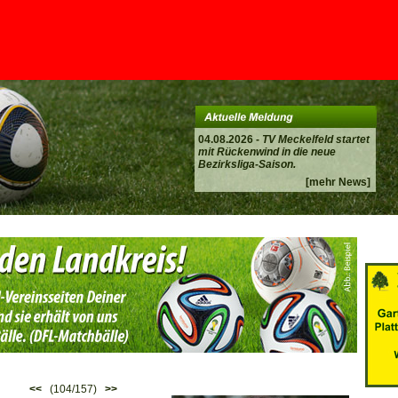
04.08.2026 -
TV Meckelfeld startet
mit Rückenwind in die neue
Bezirksliga-Saison.
[mehr News]
<<
(104/157)
>>