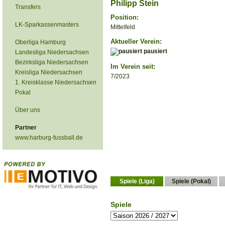
Philipp Stein
Transfers
Position:
LK-Sparkassenmasters
Mittelfeld
Aktueller Verein:
Oberliga Hamburg
pausiert
Landesliga Niedersachsen
Bezirksliga Niedersachsen
Im Verein seit:
Kreisliga Niedersachsen
7/2023
1. Kreisklasse Niedersachsen
Pokal
Über uns
Partner
www.harburg-fussball.de
Spiele (Liga)
Spiele (Pokal)
Spiele