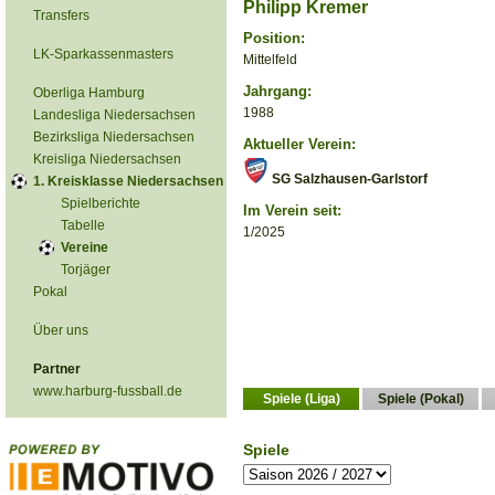
Philipp Kremer
Transfers
Position:
LK-Sparkassenmasters
Mittelfeld
Jahrgang:
Oberliga Hamburg
1988
Landesliga Niedersachsen
Bezirksliga Niedersachsen
Aktueller Verein:
Kreisliga Niedersachsen
SG Salzhausen-Garlstorf
1. Kreisklasse Niedersachsen
Spielberichte
Im Verein seit:
Tabelle
1/2025
Vereine
Torjäger
Pokal
Über uns
Partner
www.harburg-fussball.de
Spiele (Liga)
Spiele (Pokal)
Spiele