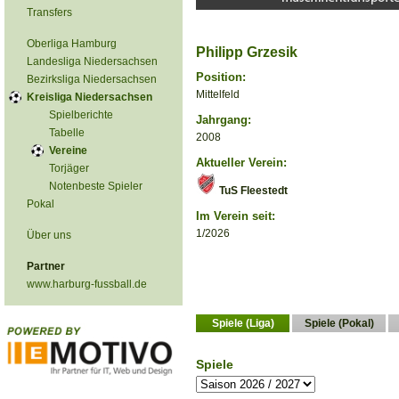
Transfers
Oberliga Hamburg
Philipp Grzesik
Landesliga Niedersachsen
Position:
Bezirksliga Niedersachsen
Mittelfeld
Kreisliga Niedersachsen
Spielberichte
Jahrgang:
Tabelle
2008
Vereine
Aktueller Verein:
Torjäger
Notenbeste Spieler
TuS Fleestedt
Pokal
Im Verein seit:
1/2026
Über uns
Partner
www.harburg-fussball.de
Spiele (Liga)
Spiele (Pokal)
Spiele