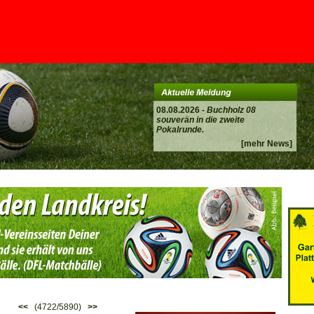
08.08.2026 -
Buchholz 08
souverän in die zweite
Pokalrunde.
[mehr News]
<<
(4722/5890)
>>