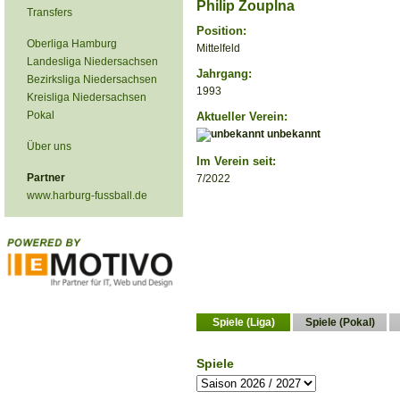
Philip Zouplna
Transfers
Position:
Oberliga Hamburg
Mittelfeld
Landesliga Niedersachsen
Jahrgang:
Bezirksliga Niedersachsen
1993
Kreisliga Niedersachsen
Pokal
Aktueller Verein:
unbekannt
Über uns
Im Verein seit:
Partner
7/2022
www.harburg-fussball.de
Spiele (Liga)
Spiele (Pokal)
Spiele