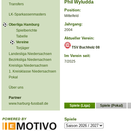
Phil Wyludda
Transfers
Position:
LK-Sparkassenmasters
Mittelfeld
Jahrgang:
Oberliga Hamburg
2004
Spielberichte
Tabelle
Aktueller Verein:
Vereine
TSV Buchholz 08
Torjäger
Landesliga Niedersachsen
Im Verein seit:
Bezirksliga Niedersachsen
7/2025
Kreisliga Niedersachsen
1. Kreisklasse Niedersachsen
Pokal
Über uns
Partner
www.harburg-fussball.de
Spiele (Liga)
Spiele (Pokal)
Spiele