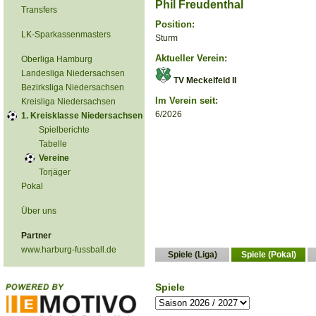
Phil Freudenthal
Transfers
Position:
LK-Sparkassenmasters
Sturm
Aktueller Verein:
Oberliga Hamburg
Landesliga Niedersachsen
TV Meckelfeld II
Bezirksliga Niedersachsen
Im Verein seit:
Kreisliga Niedersachsen
6/2026
1. Kreisklasse Niedersachsen
Spielberichte
Tabelle
Vereine
Torjäger
Pokal
Über uns
Partner
www.harburg-fussball.de
Spiele (Liga)
Spiele (Pokal)
Spiele