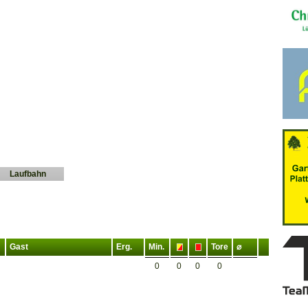
Laufbahn
Gast
Erg.
Min.
Tore
⌀
0
0
0
0