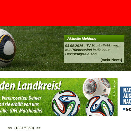
04.08.2026 -
TV Meckelfeld startet
mit Rückenwind in die neue
Bezirksliga-Saison.
[mehr News]
<<
(1881/5869)
>>