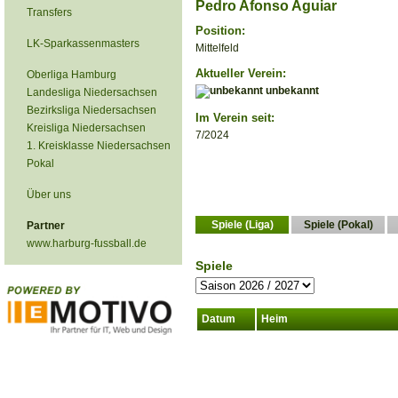
Pedro Afonso Aguiar
Transfers
Position:
LK-Sparkassenmasters
Mittelfeld
Aktueller Verein:
Oberliga Hamburg
unbekannt
Landesliga Niedersachsen
Bezirksliga Niedersachsen
Im Verein seit:
Kreisliga Niedersachsen
7/2024
1. Kreisklasse Niedersachsen
Pokal
Über uns
Spiele (Liga)
Spiele (Pokal)
Partner
www.harburg-fussball.de
Spiele
Datum
Heim