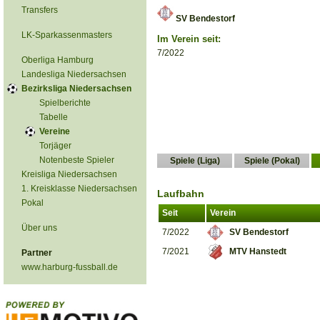
Transfers
SV Bendestorf
LK-Sparkassenmasters
Im Verein seit:
7/2022
Oberliga Hamburg
Landesliga Niedersachsen
Bezirksliga Niedersachsen
Spielberichte
Tabelle
Vereine
Torjäger
Notenbeste Spieler
Spiele (Liga)
Spiele (Pokal)
Kreisliga Niedersachsen
1. Kreisklasse Niedersachsen
Laufbahn
Pokal
Seit
Verein
Über uns
7/2022
SV Bendestorf
7/2021
MTV Hanstedt
Partner
www.harburg-fussball.de