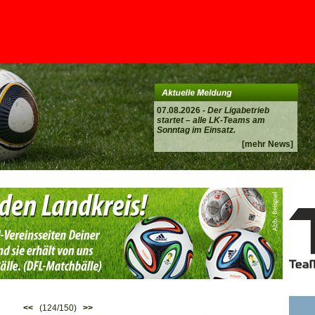
07.08.2026 -
Der Ligabetrieb
startet – alle LK-Teams am
Sonntag im Einsatz.
[mehr News]
<<
(124/150)
>>