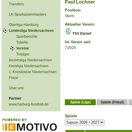
Paul Lochner
Transfers
Position:
LK-Sparkassenmasters
Sturm
Aktueller Verein:
Oberliga Hamburg
Landesliga Niedersachsen
TSV Elstorf
Spielberichte
Im Verein seit:
Tabelle
7/2025
Vereine
Torjäger
Bezirksliga Niedersachsen
Kreisliga Niedersachsen
1. Kreisklasse Niedersachsen
Pokal
Über uns
Partner
Spiele (Liga)
Spiele (Pokal)
www.harburg-fussball.de
Spiele