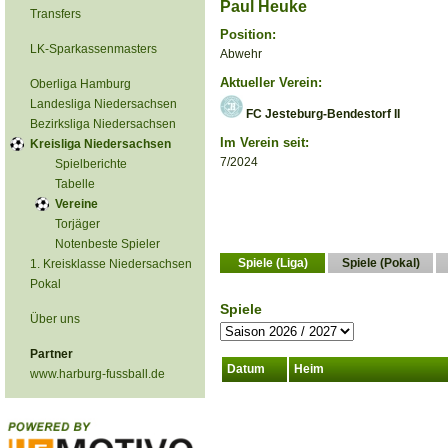
Paul Heuke
Transfers
Position:
LK-Sparkassenmasters
Abwehr
Aktueller Verein:
Oberliga Hamburg
Landesliga Niedersachsen
FC Jesteburg-Bendestorf II
Bezirksliga Niedersachsen
Im Verein seit:
Kreisliga Niedersachsen
7/2024
Spielberichte
Tabelle
Vereine
Torjäger
Notenbeste Spieler
Spiele (Liga)
Spiele (Pokal)
1. Kreisklasse Niedersachsen
Pokal
Spiele
Über uns
Partner
Datum
Heim
www.harburg-fussball.de