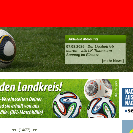
07.08.2026 -
Der Ligabetrieb
startet – alle LK-Teams am
Sonntag im Einsatz.
[mehr News]
<<
(14/77)
>>