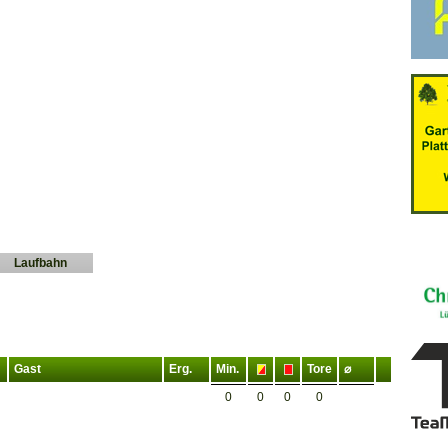
Laufbahn
Gast
Erg.
Min.
Tore
⌀
0
0
0
0