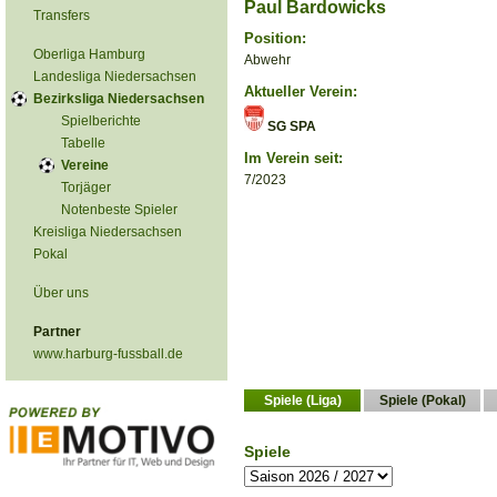
Paul Bardowicks
Transfers
Position:
Oberliga Hamburg
Abwehr
Landesliga Niedersachsen
Aktueller Verein:
Bezirksliga Niedersachsen
Spielberichte
SG SPA
Tabelle
Im Verein seit:
Vereine
7/2023
Torjäger
Notenbeste Spieler
Kreisliga Niedersachsen
Pokal
Über uns
Partner
www.harburg-fussball.de
Spiele (Liga)
Spiele (Pokal)
Spiele