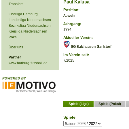
Paul Kalusa
Transfers
Position:
Oberliga Hamburg
Abwehr
Landesliga Niedersachsen
Jahrgang:
Bezirksliga Niedersachsen
1994
Kreisliga Niedersachsen
Pokal
Aktueller Verein:
SG Salzhausen-Garlstorf
Über uns
Im Verein seit:
Partner
7/2025
www.harburg-fussball.de
Spiele (Liga)
Spiele (Pokal)
Spiele