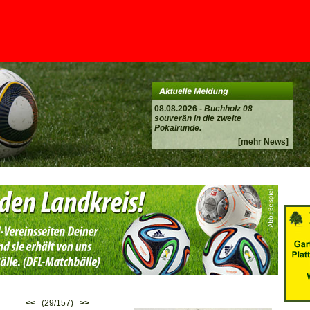
08.08.2026 -
Buchholz 08
souverän in die zweite
Pokalrunde.
[mehr News]
<<
(29/157)
>>