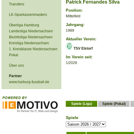
Patrick Fernandes Silva
Transfers
Position:
LK-Sparkassenmasters
Mittelfeld
Jahrgang:
Oberliga Hamburg
1989
Landesliga Niedersachsen
Bezirksliga Niedersachsen
Aktueller Verein:
Kreisliga Niedersachsen
TSV Elstorf
1. Kreisklasse Niedersachsen
Pokal
Im Verein seit:
1/2026
Über uns
Partner
www.harburg-fussball.de
Spiele (Liga)
Spiele (Pokal)
Spiele