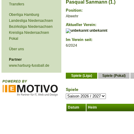
Pasqual Sanmann (1.)
Transfers
Position:
Oberliga Hamburg
Abwehr
Landesliga Niedersachsen
Aktueller Verein:
Bezirksliga Niedersachsen
unbekannt
Kreisliga Niedersachsen
Pokal
Im Verein seit:
6/2024
Über uns
Partner
www.harburg-fussball.de
Spiele (Liga)
Spiele (Pokal)
Spiele
Datum
Heim